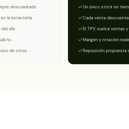
empre descuadrado.
Un único stock en tiem
en la estantería.
Cada venta descuenta d
del día.
El TPV vuelca ventas y 
ál no.
Margen y rotación reale
ceso de otros.
Reposición propuesta s