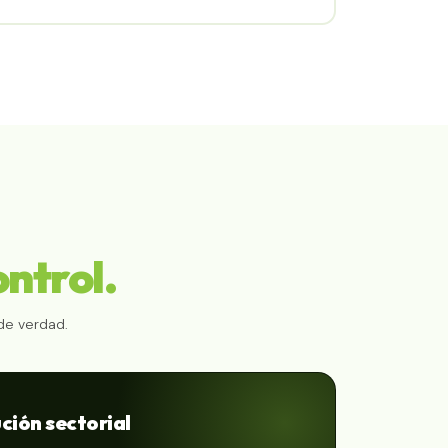
ontrol.
de verdad.
ción sectorial