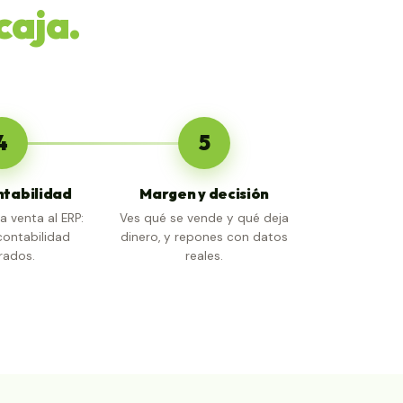
caja.
4
5
ntabilidad
Margen y decisión
la venta al ERP:
Ves qué se vende y qué deja
 contabilidad
dinero, y repones con datos
rados.
reales.