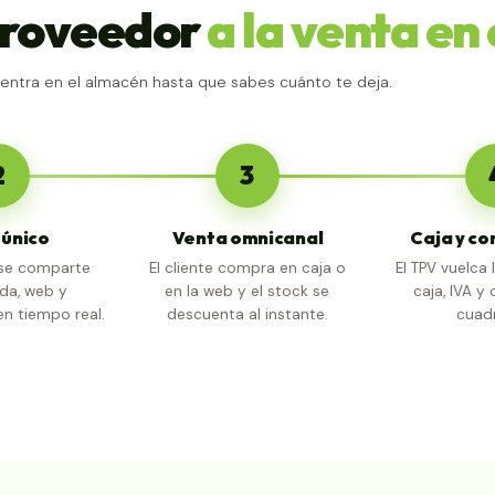
proveedor
a la venta en 
entra en el almacén hasta que sabes cuánto te deja.
2
3
 único
Venta omnicanal
Caja y co
o se comparte
El cliente compra en caja o
El TPV vuelca 
nda, web y
en la web y el stock se
caja, IVA y
n tiempo real.
descuenta al instante.
cuad