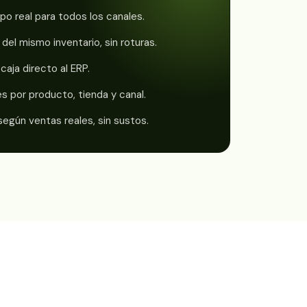
po real para todos los canales.
el mismo inventario, sin roturas.
caja directo al ERP.
s por producto, tienda y canal.
egún ventas reales, sin sustos.