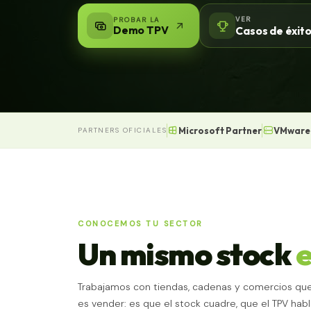
VER
PROBAR LA
Demo TPV
Casos de éxit
Microsoft Partner
VMware
PARTNERS OFICIALES
CONOCEMOS TU SECTOR
Un mismo stock
e
Trabajamos con tiendas, cadenas y comercios que 
es vender: es que el stock cuadre, que el TPV ha