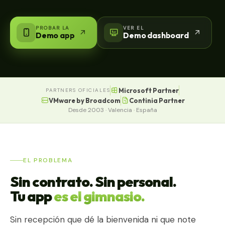
PROBAR LA
VER EL
Demo app
Demo dashboard
Microsoft Partner
PARTNERS OFICIALES
VMware by Broadcom
Continia Partner
Desde 2003 · Valencia · España
EL PROBLEMA
Sin contrato. Sin personal.
Tu app
es el gimnasio.
Sin recepción que dé la bienvenida ni que note