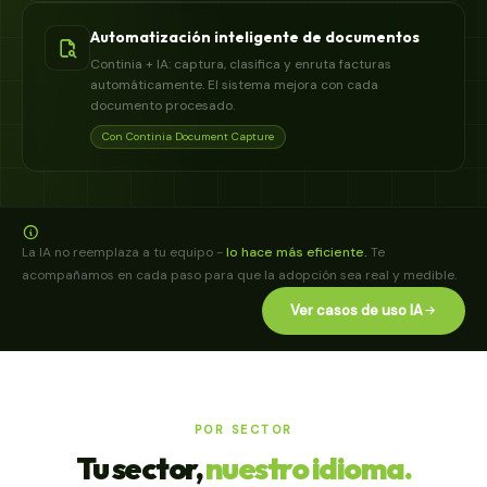
Automatización inteligente de documentos
Continia + IA: captura, clasifica y enruta facturas
automáticamente. El sistema mejora con cada
documento procesado.
Con Continia Document Capture
La IA no reemplaza a tu equipo -
lo hace más eficiente.
Te
acompañamos en cada paso para que la adopción sea real y medible.
Ver casos de uso IA
POR SECTOR
Tu sector,
nuestro idioma.