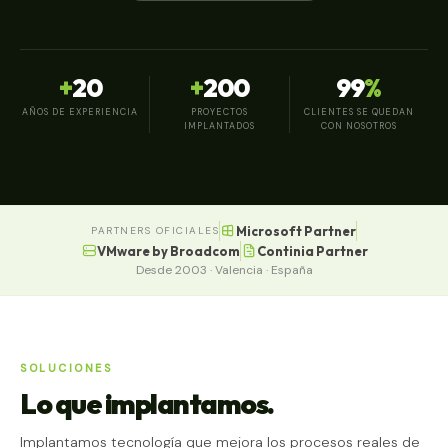
+
20
+
200
99
%
AÑOS DE EXPERIENCIA
PROYECTOS
CLIENTES SE QUEDAN
IMPLANTADOS
CON NOSOTROS
Microsoft Partner
PARTNERS OFICIALES
VMware by Broadcom
Continia Partner
Desde 2003 · Valencia · España
SOLUCIONES
Lo que implantamos.
Implantamos tecnología que mejora los procesos reales de