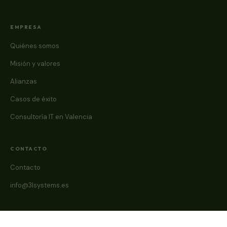
EMPRESA
Quiénes somos
Misión y valores
Alianzas
Casos de éxito
Consultoría IT en Valencia
CONTACTO
Contacto
info@3lsystems.es