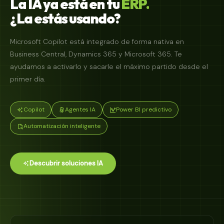
La
IA
ya
está
en
tu
ERP.
¿La
estás
usando?
Microsoft Copilot está integrado de forma nativa en
Business Central, Dynamics 365 y Microsoft 365. Te
ayudamos a activarlo y sacarle el máximo partido desde el
primer día.
Copilot
Agentes IA
Power BI predictivo
Automatización inteligente
Descubrir soluciones IA