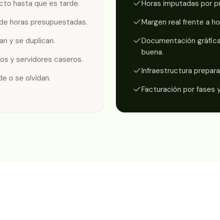
cto hasta que es tarde.
Horas imputadas por pr
de horas presupuestadas.
Margen real frente a ho
an y se duplican.
Documentación gráfica 
buena.
os y servidores caseros.
Infraestructura prepar
e o se olvidan.
Facturación por fases y