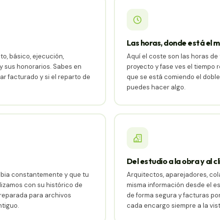
Las horas, donde está el 
o, básico, ejecución,
Aquí el coste son las horas d
y sus honorarios. Sabes en
proyecto y fase ves el tiempo r
r facturado y si el reparto de
que se está comiendo el dobl
puedes hacer algo.
Del estudio a la obra y al c
bia constantemente y que tu
Arquitectos, aparejadores, col
izamos con su histórico de
misma información desde el e
preparada para archivos
de forma segura y facturas por 
ntiguo.
cada encargo siempre a la vist