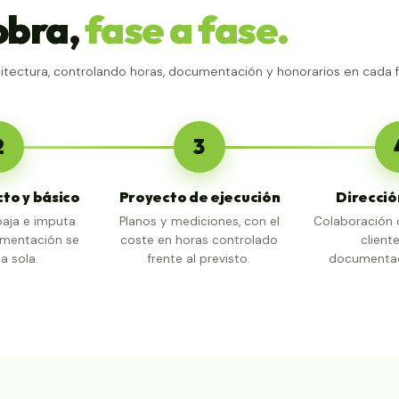
obra,
fase a fase.
tectura, controlando horas, documentación y honorarios en cada f
2
3
to y básico
Proyecto de ejecución
Direcció
baja e imputa
Planos y mediciones, con el
Colaboración c
umentación se
coste en horas controlado
cliente
a sola.
frente al previsto.
documentac