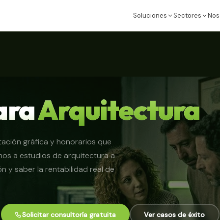
Soluciones
Sectores
Nos
ara
Arquitectura
ción gráfica y honorarios que
os a estudios de arquitectura a
 y saber la rentabilidad real de
Solicitar consultoría gratuita
Ver casos de éxito