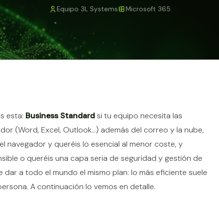
Equipo 3L Systems
Microsoft 365
tículo
s esta:
Business Standard
si tu equipo necesita las
ador (Word, Excel, Outlook…) además del correo y la nube,
el navegador y queréis lo esencial al menor coste, y
nsible o queréis una capa seria de seguridad y gestión de
e dar a todo el mundo el mismo plan: lo más eficiente suele
persona. A continuación lo vemos en detalle.