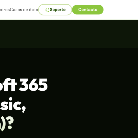
otros
Casos de éxito
Soporte
Contacto
oft 365
sic,
)?