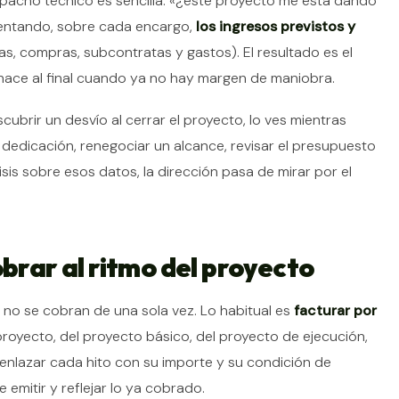
pacho técnico es sencilla: «¿este proyecto me está dando
rentando, sobre cada encargo,
los ingresos previstos y
s, compras, subcontratas y gastos). El resultado es el
 hace al final cuando ya no hay margen de maniobra.
scubrir un desvío al cerrar el proyecto, lo ves mientras
dedicación, renegociar un alcance, revisar el presupuesto
sis sobre esos datos, la dirección pasa de mirar por el
obrar al ritmo del proyecto
no se cobran de una sola vez. Lo habitual es
facturar por
eproyecto, del proyecto básico, del proyecto de ejecución,
 enlazar cada hito con su importe y su condición de
 emitir y reflejar lo ya cobrado.