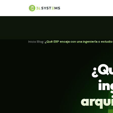
Inicio
Blog
¿Qué ERP encaja con una ingeniería o estudio
¿Qu
in
arqu