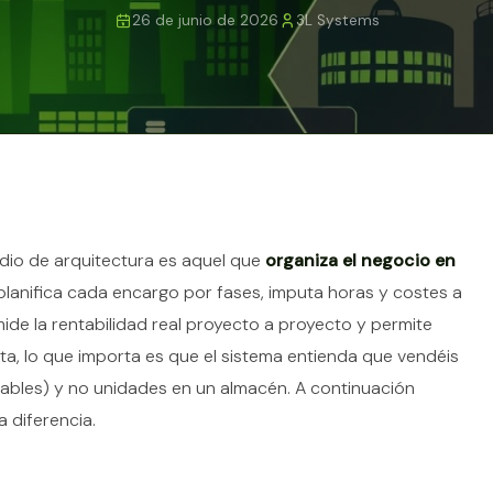
26 de junio de 2026
3L Systems
tículo
udio de arquitectura es aquel que
organiza el negocio en
: planifica cada encargo por fases, imputa horas y costes a
ide la rentabilidad real proyecto a proyecto y permite
a, lo que importa es que el sistema entienda que vendéis
gables) y no unidades en un almacén. A continuación
 diferencia.