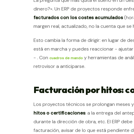
La pregunta que más quita el sueño en un des
dinero?». Un ERP de proyectos responde enf
facturados con los costes acumulados
(hora
margen real, actualizado, no la cuenta que se
Esto cambia la forma de dirigir: en lugar de de
está en marcha y puedes reaccionar - ajustar 
- . Con
y herramientas de análi
cuadros de mando
retrovisor a anticiparse.
Facturación por hitos: c
Los proyectos técnicos se prolongan meses y 
hitos o certificaciones
: a la entrega del ant
durante la dirección de obra, etc. El ERP debe
facturación, avisar de lo que está pendiente de