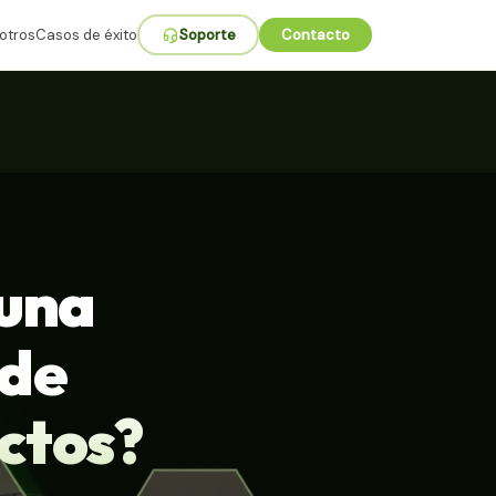
otros
Casos de éxito
Soporte
Contacto
 una
 de
ctos?