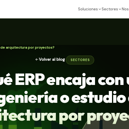
Soluciones
Sectores
Nos
 de arquitectura por proyectos?
Volver al blog
SECTORES
é ERP encaja con
geniería o estudio
itectura por proye