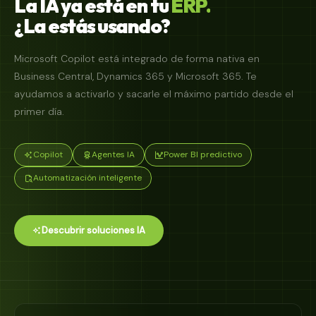
La
IA
ya
está
en
tu
ERP.
¿La
estás
usando?
Microsoft Copilot está integrado de forma nativa en
Business Central, Dynamics 365 y Microsoft 365. Te
ayudamos a activarlo y sacarle el máximo partido desde el
primer día.
Copilot
Agentes IA
Power BI predictivo
Automatización inteligente
Descubrir soluciones IA