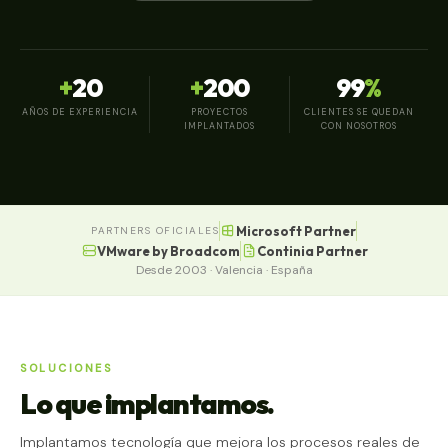
+
20
+
200
99
%
AÑOS DE EXPERIENCIA
PROYECTOS
CLIENTES SE QUEDAN
IMPLANTADOS
CON NOSOTROS
Microsoft Partner
PARTNERS OFICIALES
VMware by Broadcom
Continia Partner
Desde 2003 · Valencia · España
SOLUCIONES
Lo que implantamos.
Implantamos tecnología que mejora los procesos reales de