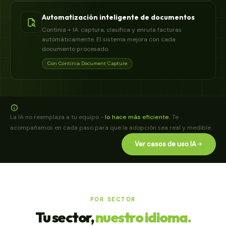
Automatización inteligente de documentos
Continia + IA: captura, clasifica y enruta facturas
automáticamente. El sistema mejora con cada
documento procesado.
Con Continia Document Capture
La IA no reemplaza a tu equipo -
lo hace más eficiente.
Te
acompañamos en cada paso para que la adopción sea real y medible.
Ver casos de uso IA
POR SECTOR
Tu sector,
nuestro idioma.