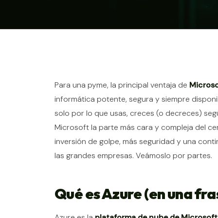
Contenido del ar
Para una pyme, la principal ventaja de
Microso
informática potente, segura y siempre dispon
solo por lo que usas, creces (o decreces) se
Microsoft la parte más cara y compleja del ce
inversión de golpe, más seguridad y una conti
las grandes empresas. Veámoslo por partes.
Qué es Azure (en una fra
Azure es la
plataforma de nube de Microsoft