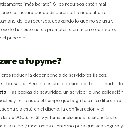
áticamente "más barato". Si los recursos están mal
rse, la factura puede dispararse. La nube ahorra
tamaño de los recursos, apagando lo que no se usa y
 eso lo honesto no es prometerte un ahorro concreto,
el principio.
zure a tu pyme?
uieres reducir la dependencia de servidores físicos,
n sobresaltos. Pero no es una decisión de "todo o nada": lo
eto
- las copias de seguridad, un servidor o una aplicación
cales y en la nube el tiempo que haga falta. La diferencia
controla está en el diseño, la configuración y el
esde 2003, en 3L Systems analizamos tu situación, te
ar a la nube y montamos el entorno para que sea seguro y