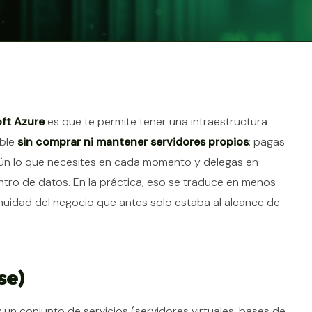
tículo
ft Azure
es que te permite tener una infraestructura
ible
sin comprar ni mantener servidores propios
: pagas
gún lo que necesites en cada momento y delegas en
ntro de datos. En la práctica, eso se traduce en menos
nuidad del negocio que antes solo estaba al alcance de
se)
: un conjunto de servicios (servidores virtuales, bases de