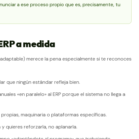
enunciar a ese proceso propio que es, precisamente, tu
ERP a medida
 adaptable) merece la pena especialmente si te reconoces
ar que ningún estándar refleja bien.
uales «en paralelo» al ERP porque el sistema no llega a
s propias, maquinaria o plataformas específicas.
y quieres reforzarla, no aplanarla.
empo «adaptándote al programa» que trabajando.