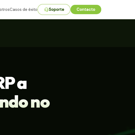
otros
Casos de éxito
Soporte
Contacto
RP a
ándo no