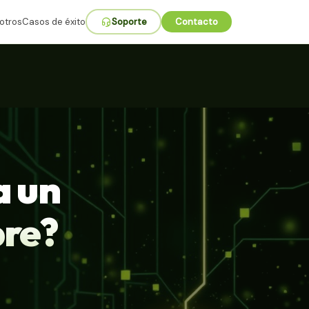
otros
Casos de éxito
Soporte
Contacto
a un
bre?