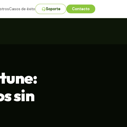
otros
Casos de éxito
Soporte
Contacto
tune:
os sin