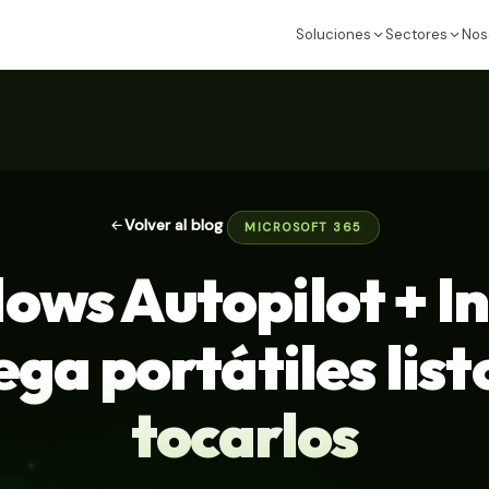
Soluciones
Sectores
Nos
Volver al blog
MICROSOFT 365
ows Autopilot + In
ga portátiles list
tocarlos