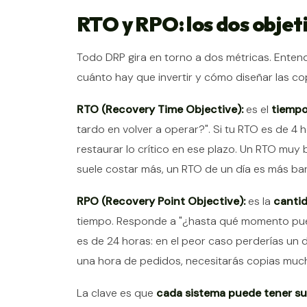
RTO y RPO: los dos objet
Todo DRP gira en torno a dos métricas. Enten
cuánto hay que invertir y cómo diseñar las co
RTO (Recovery Time Objective):
es el
tiempo
tardo en volver a operar?". Si tu RTO es de 4 h
restaurar lo crítico en ese plazo. Un RTO muy 
suele costar más, un RTO de un día es más ba
RPO (Recovery Point Objective):
es la
cantid
tiempo. Responde a "¿hasta qué momento pued
es de 24 horas: en el peor caso perderías un d
una hora de pedidos, necesitarás copias much
La clave es que
cada sistema puede tener s