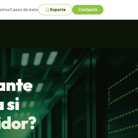
otros
Casos de éxito
Soporte
Contacto
ante
 si
idor?