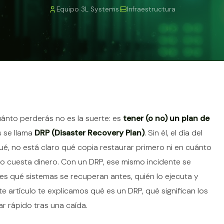
Equipo 3L Systems
Infraestructura
tículo
uánto perderás no es la suerte: es
tener (o no) un plan de
és se llama
DRP (Disaster Recovery Plan)
. Sin él, el día del
ué, no está claro qué copia restaurar primero ni en cuánto
do cuesta dinero. Con un DRP, ese mismo incidente se
s qué sistemas se recuperan antes, quién lo ejecuta y
te artículo te explicamos qué es un DRP, qué significan los
r rápido tras una caída.