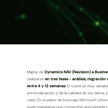
Contenido del ar
Migrar de
Dynamics NAV (Navision) a Busine
realizarse
en tres fases - análisis, migració
entre 4 y 12 semanas
. El coste es muy variab
personalización y de la calidad de tus datos, p
caso. En el plano de licencias, Microsoft ofre
suele manejarse una conversión aproximada 