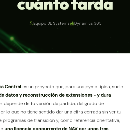
cuánto tarda
Equipo 3L Systems
Dynamics 365
tículo
ss Central
es un proyecto que, para una pyme típica, suele
n de datos y reconstrucción de extensiones - y dura
le: depende de tu versión de partida, del grado de
or lo que no tiene sentido dar una cifra cerrada sin ver tu
ce programas de transición y, como referencia orientativa,
de
una licencia concurrente de NAV por unos tres