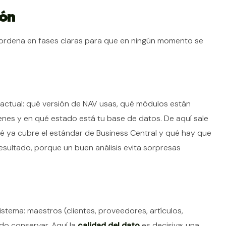
ión
 ordena en fases claras para que en ningún momento se
 actual: qué versión de NAV usas, qué módulos están
enes y en qué estado está tu base de datos. De aquí sale
qué ya cubre el estándar de Business Central y qué hay que
resultado, porque un buen análisis evita sorpresas
istema: maestros (clientes, proveedores, artículos,
ido conservar. Aquí la
calidad del dato
es decisiva: una