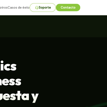
otros
Casos de éxito
Soporte
Contacto
ics
ness
uesta y