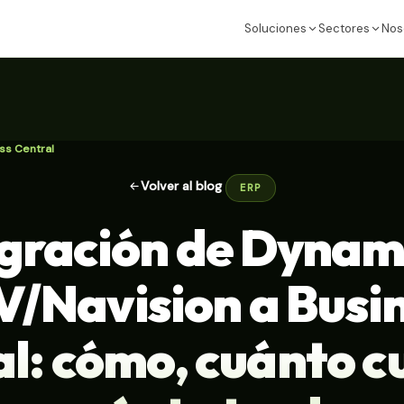
Soluciones
Sectores
Nos
ss Central
Volver al blog
ERP
gración de Dynam
/Navision a Busi
l: cómo, cuánto c