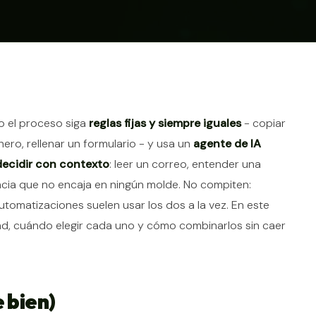
tículo
 el proceso siga
reglas fijas y siempre iguales
- copiar
hero, rellenar un formulario - y usa un
agente de IA
decidir con contexto
: leer un correo, entender una
ncia que no encaja en ningún molde. No compiten:
utomatizaciones suelen usar los dos a la vez. En este
idad, cuándo elegir cada uno y cómo combinarlos sin caer
 bien)