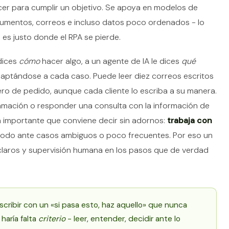
er para cumplir un objetivo. Se apoya en modelos de
cumentos, correos e incluso datos poco ordenados - lo
e es justo donde el RPA se pierde.
 dices
cómo
hacer algo, a un agente de IA le dices
qué
daptándose a cada caso. Puede leer diez correos escritos
ro de pedido, aunque cada cliente lo escriba a su manera.
lamación o responder una consulta con la información de
a importante que conviene decir sin adornos:
trabaja con
 todo ante casos ambiguos o poco frecuentes. Por eso un
 claros y supervisión humana en los pasos que de verdad
cribir con un «si pasa esto, haz aquello» que nunca
 haría falta
criterio
- leer, entender, decidir ante lo